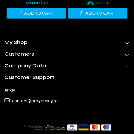
TELECOMANDA
NEGRU
140,00 Lei
385,00 Lei
ADD TO CART
ADD TO CART
My Shop
Customers
Company Data
Customer Support
Array
contact@progaming.ro