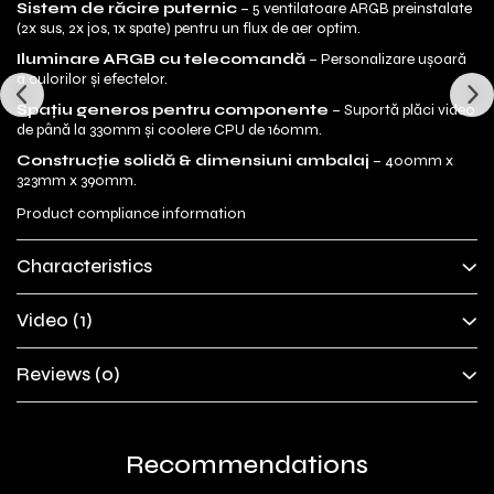
Sistem de răcire puternic
– 5 ventilatoare ARGB preinstalate
(2x sus, 2x jos, 1x spate) pentru un flux de aer optim.
Iluminare ARGB cu telecomandă
– Personalizare ușoară
a culorilor și efectelor.
Spațiu generos pentru componente
– Suportă plăci video
de până la 330mm și coolere CPU de 160mm.
Construcție solidă & dimensiuni ambalaj
– 400mm x
323mm x 390mm.
Product compliance information
Characteristics
Video
(1)
Reviews
(0)
Recommendations