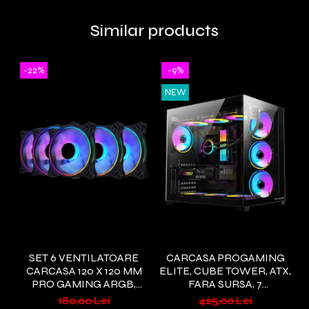
Similar products
-22%
-9%
NEW
SET 6 VENTILATOARE
CARCASA PROGAMING
CARCASA 120 X 120 MM
ELITE, CUBE TOWER, ATX,
E
PRO GAMING ARGB,
FARA SURSA, 7
CONTROLLER PWM,
VENTILATOARE ARGB,
V
180,00 Lei
425,00 Lei