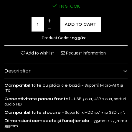
IN STOCK
ADD TO CART
Product Code:
103382
Add to wishlist
Request information
Description
Compatibilitate cu plăci de bază
– Suportă Micro-ATX și
ITX.
Conectivitate panou frontal
– USB 3.0 x1, USB 2.0 x1, porturi
audio HD.
Compatibilitate stocare
– Suportă 1x HDD 3.5” + 3x SSD 2.5”.
Dimensiuni compacte și funcționale
– 335mm x 275mm x
355mm.