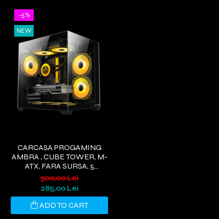
-5%
NEW
CARCASA PROGAMING
AMBRA , CUBE TOWER, M-
ATX, FARA SURSA, 5
VENTILATOARE ARGB,
300,00 Lei
NEGRU
285,00 Lei
ADD TO CART