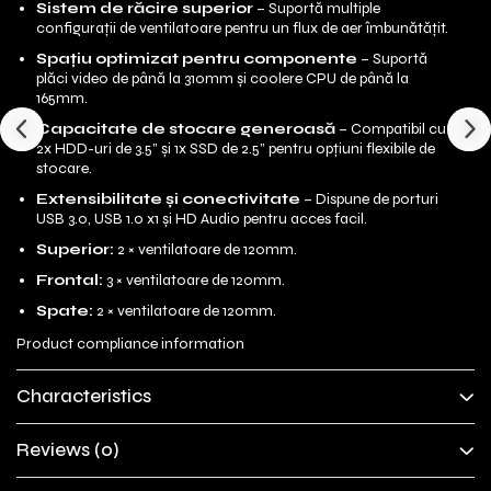
Sistem de răcire superior
– Suportă multiple
configurații de ventilatoare pentru un flux de aer îmbunătățit.
Spațiu optimizat pentru componente
– Suportă
plăci video de până la 310mm și coolere CPU de până la
165mm.
Capacitate de stocare generoasă
– Compatibil cu
2x HDD-uri de 3.5” și 1x SSD de 2.5” pentru opțiuni flexibile de
stocare.
Extensibilitate și conectivitate
– Dispune de porturi
USB 3.0, USB 1.0 x1 și HD Audio pentru acces facil.
Superior:
2 × ventilatoare de 120mm.
Frontal:
3 × ventilatoare de 120mm.
Spate:
2 × ventilatoare de 120mm.
Product compliance information
Characteristics
Reviews
(0)