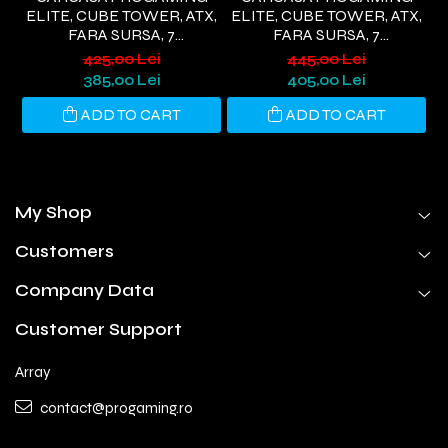
ELITE, CUBE TOWER, ATX,
ELITE, CUBE TOWER, ATX,
FARA SURSA, 7
FARA SURSA, 7
T
VENTILATOARE ARGB,
VENTILATOARE ARGB, ALB
425,00 Lei
445,00 Lei
NEGRU
385,00 Lei
405,00 Lei
ADD TO CART
ADD TO CART
My Shop
Customers
Company Data
Customer Support
Array
contact@progaming.ro