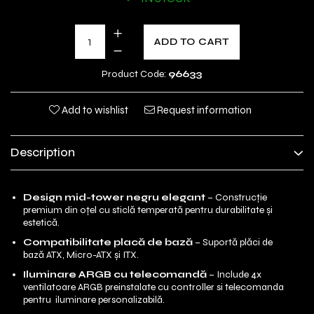
ADD TO CART
Product Code:
96633
Add to wishlist
Request information
Description
Design mid-tower negru elegant
– Construcție
premium din oțel cu sticlă temperată pentru durabilitate și
estetică.
Compatibilitate placă de bază
– Suportă plăci de
bază ATX, Micro-ATX și ITX.
Iluminare ARGB cu telecomandă
– Include 4x
ventilatoare ARGB preinstalate cu controller si telecomanda
pentru iluminare personalizabilă.