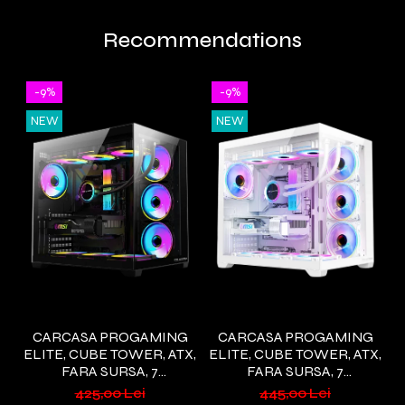
Recommendations
-9%
-9%
NEW
NEW
CARCASA PROGAMING
CARCASA PROGAMING
ELITE, CUBE TOWER, ATX,
ELITE, CUBE TOWER, ATX,
FARA SURSA, 7
FARA SURSA, 7
T
VENTILATOARE ARGB,
VENTILATOARE ARGB, ALB
425,00 Lei
445,00 Lei