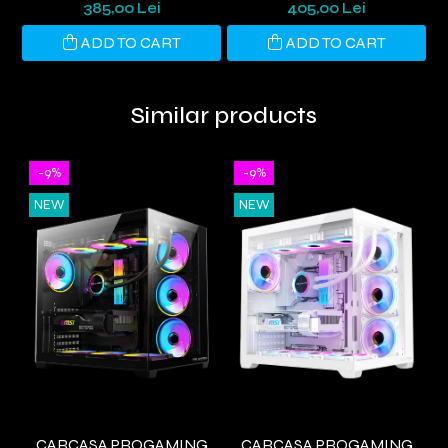
NEGRU
385,00 Lei
405,00 Lei
ADD TO CART
ADD TO CART
Similar products
-9%
-9%
NEW
NEW
CARCASA PROGAMING
CARCASA PROGAMING