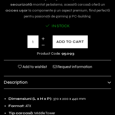
securizată
montat pe balama, această carcasă oferă un
acces ușor
la componente și un aspect premium, fiind perfectă
pentru pasionații de gaming și PC-building.
IN STOCK
ADD TO CART
Product Code:
95093
Add to wishlist
Request information
Description
Dimensiuni (L x H x P):
370 x 200 x 440 mm
Format:
ATX
Tip carcasă:
Middle Tower