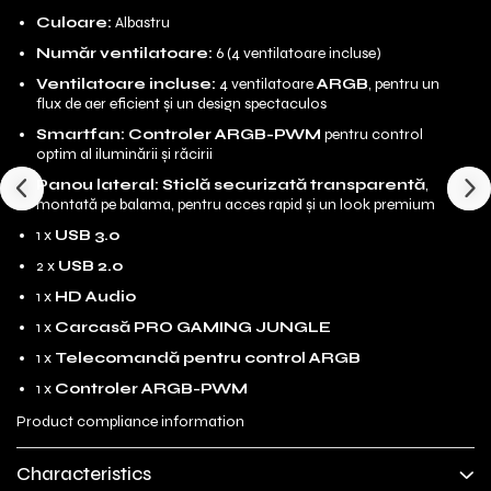
Culoare:
Albastru
Număr ventilatoare:
6 (4 ventilatoare incluse)
Ventilatoare incluse:
4 ventilatoare
ARGB
, pentru un
flux de aer eficient și un design spectaculos
Smartfan:
Controler ARGB-PWM
pentru control
optim al iluminării și răcirii
Panou lateral:
Sticlă securizată transparentă
,
montată pe balama, pentru acces rapid și un look premium
1 x
USB 3.0
2 x
USB 2.0
1 x
HD Audio
1 x
Carcasă PRO GAMING JUNGLE
1 x
Telecomandă pentru control ARGB
1 x
Controler ARGB-PWM
Product compliance information
Characteristics