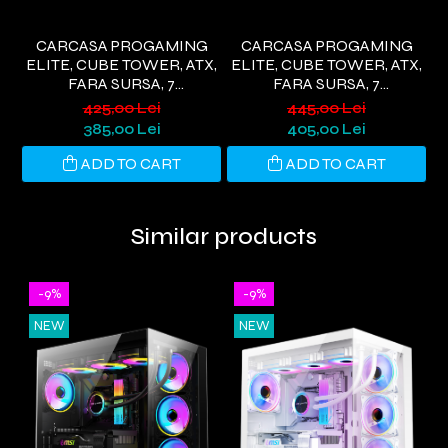
CARCASA PROGAMING
CARCASA PROGAMING
ELITE, CUBE TOWER, ATX,
ELITE, CUBE TOWER, ATX,
FARA SURSA, 7
FARA SURSA, 7
T
VENTILATOARE ARGB,
VENTILATOARE ARGB, ALB
425,00 Lei
445,00 Lei
NEGRU
385,00 Lei
405,00 Lei
ADD TO CART
ADD TO CART
Similar products
-9%
-9%
NEW
NEW