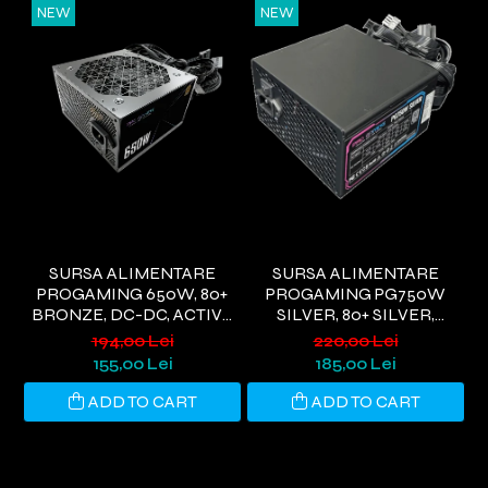
NEW
NEW
SURSA ALIMENTARE
SURSA ALIMENTARE
PROGAMING 650W, 80+
PROGAMING PG750W
BRONZE, DC-DC, ACTIVE
SILVER, 80+ SILVER,
H
PFC,NEGRU
ACTIVE PFC, ULTRA QUIET,
194,00 Lei
220,00 Lei
NEGRU
155,00 Lei
185,00 Lei
ADD TO CART
ADD TO CART