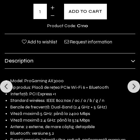
ADD TO CART
Product Code:
C110
Add to wishlist
Request information
Description
Model: ProGaming AX3000
Tip produs: Placă de rețea PCIe Wi-Fi 6 + Bluetooth
Interfață: PCI Express ×1
Standard wireless: IEEE 802.11ax / ac / a / b / g / n
Benzile de frecvență: Dual-Band (2.4 GHz + 5 GHz)
Viteză maximă 5 GHz: până la 2400 Mbps
Viteză maximă 2.4 GHz: până la 574 Mbps
Antene: 2 externe, de mare câștig, detașabile
Bluetooth: versiune 5.2
Funcții speciale: latență ultra-redusă, performanță premium